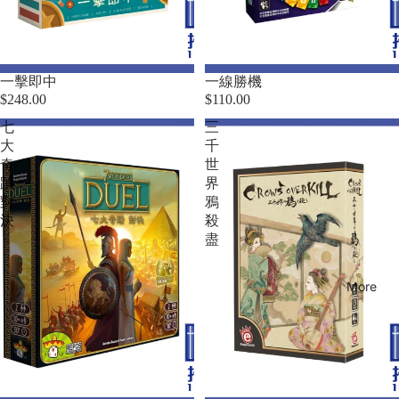
一擊即中
一線勝機
$248.00
$110.00
七
三
大
千
奇
世
蹟：
界
對
鴉
決
殺
盡
More