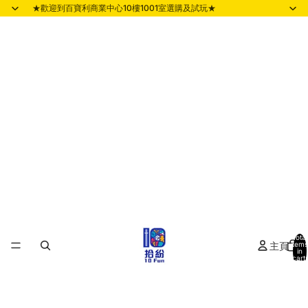
★歡迎到百寶利商業中心10樓1001室選購及試玩★
Total
主頁
items
in
cart:
0