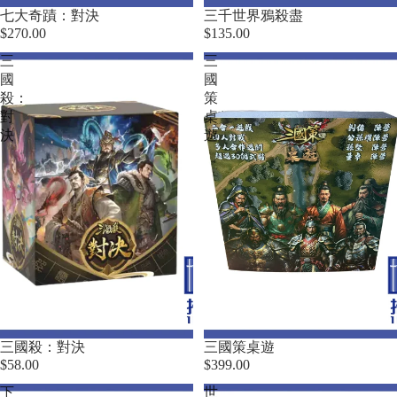
Sold out
七大奇蹟：對決
三千世界鴉殺盡
$270.00
$135.00
三
三
國
國
殺：
策
對
桌
決
遊
三國殺：對決
三國策桌遊
$58.00
$399.00
下
世