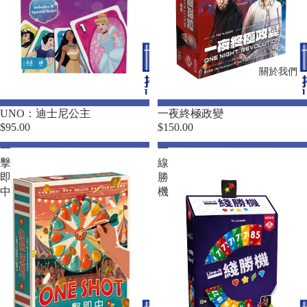
關於我們
UNO：迪士尼公主
一夜終極政變
$95.00
$150.00
一
一
擊
線
即
勝
中
機