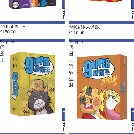
1/1024 Plus+
5秒定律大盒版
$150.00
$210.00
9Upper
9Upper
瞎
瞎
掰
掰
王
王：
勞
氣
生
財