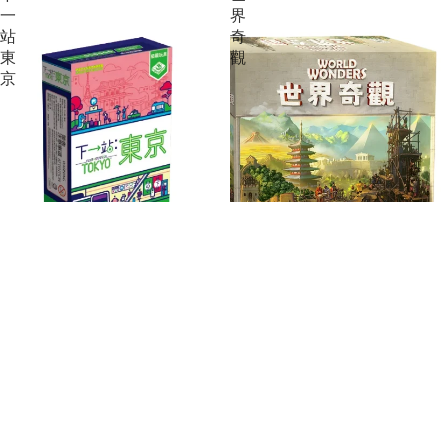
一
界
站
奇
東
觀
京
下一站東京
世界奇觀
$130.00
$350.00
聯繫地址：旺角西洋菜南街1A號百寶利商業中心10樓1001
室
Whatsapp: 53219793
電話：34619431
Email：10funboardgame@gmail.com