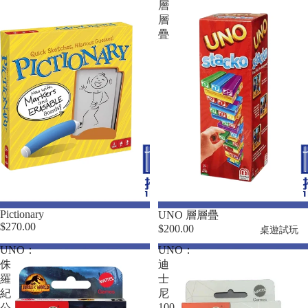
層
層
疊
Pictionary
UNO 層層疊
$270.00
$200.00
桌遊試玩
UNO：
UNO：
侏
迪
羅
士
紀
尼
100
公