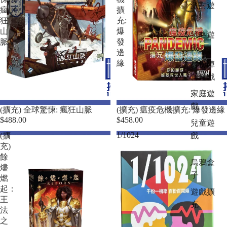
派對遊
瘋
擴
戲
狂
充:
山
爆
策略遊
脈
發
戲
邊
緣
身份陣
營遊戲
家庭遊
戲
(擴充) 全球驚悚: 瘋狂山脈
(擴充) 瘟疫危機擴充: 爆發邊緣
$488.00
$458.00
兒童遊
戲
1/1024
(擴
充)
餘
烏鴉盒
燼
子
燃
起：
遊戲擴
王
充
法
之