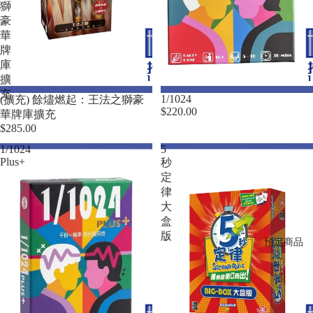
獅
豪
華
牌
庫
擴
充
1/1024
(擴充) 餘燼燃起：王法之獅豪
$220.00
華牌庫擴充
$285.00
1/1024
5
Plus+
秒
定
律
大
盒
版
預定商品