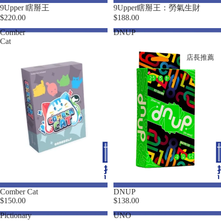
Sold out
9Upper 瞎掰王
9Upper瞎掰王：勞氣生財
$220.00
$188.00
Comber
DNUP
Cat
店長推薦
Comber Cat
DNUP
$150.00
$138.00
Pictionary
UNO