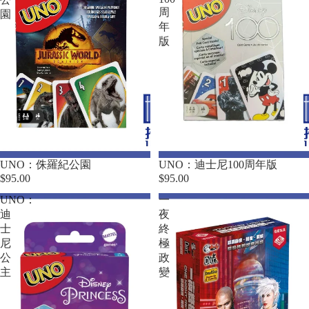
周
園
年
版
UNO：侏羅紀公園
UNO：迪士尼100周年版
$95.00
$95.00
UNO：
一
迪
夜
士
終
尼
極
公
政
主
變