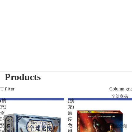
Products
Filter
Column gri
全部商品
(擴
(擴
充)
充)
全
瘟
球
疫
驚
危
遊戲分類
悚:
機